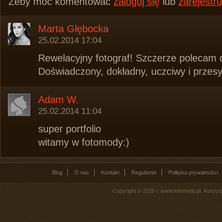
Żeby móc komentować
zaloguj się
lub
zarejestru
Marta Głębocka
25.02.2014 17:04
Rewelacyjny fotograf! Szczerze polecam 
Doświadczony, dokładny, uczciwy i prze
Adam W.
25.02.2014 11:04
super portfolio
witamy w fotomody:)
Blog
O nas
Kontakt
Regulamin
Polityka prywatności
Copyright © 2026 r. www.fotomody.pl. Korzy