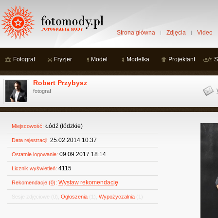
Strona główna
Zdjęcia
Video
Fotograf
Fryzjer
Model
Modelka
Projektant
S
Robert Przybysz
fotograf
Łódź (łódzkie)
Miejscowość:
25.02.2014 10:37
Data rejestracji:
09.09.2017 18:14
Ostatnie logowanie:
4115
Licznik wyświetleń:
Wystaw rekomendację
Rekomendacje (
0
):
Sesje zdjęciowe
(0)
,
Ogłoszenia
(1)
,
Wypożyczalnia
(1)