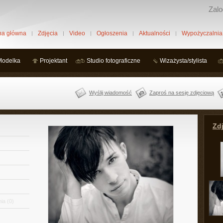
Zalo
na główna
Zdjęcia
Video
Ogłoszenia
Aktualności
Wypożyczalnia
Modelka
Projektant
Studio fotograficzne
Wizażysta/stylista
Wyślij wiadomość
Zaproś na sesję zdjęciową
Zdj
ia
(0)