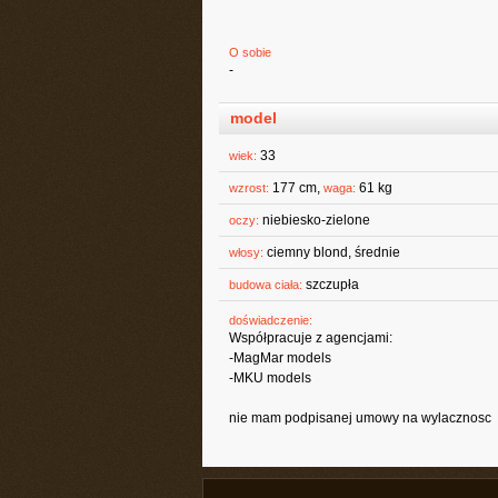
O sobie
-
model
33
wiek:
177 cm,
61 kg
wzrost:
waga:
niebiesko-zielone
oczy:
ciemny blond, średnie
włosy:
szczupła
budowa ciała:
doświadczenie:
Współpracuje z agencjami:
-MagMar models
-MKU models
nie mam podpisanej umowy na wylacznosc