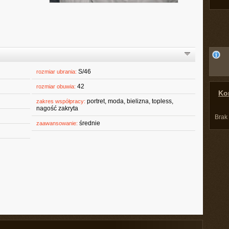
S/46
rozmiar ubrania:
42
rozmiar obuwia:
Kon
portret, moda, bielizna, topless,
zakres współpracy:
nagość zakryta
Brak
średnie
zaawansowanie: