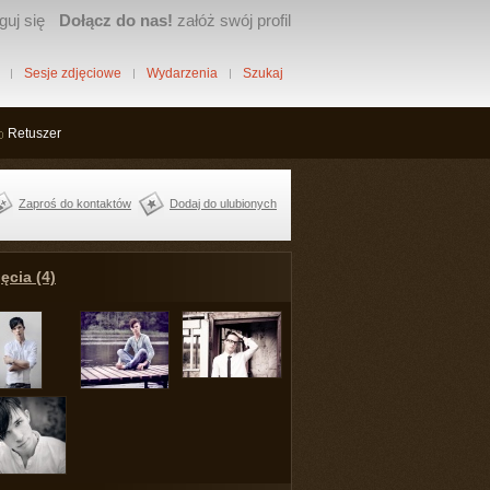
guj się
Dołącz do nas!
załóż swój profil
Sesje zdjęciowe
Wydarzenia
Szukaj
Retuszer
Zaproś do kontaktów
Dodaj do ulubionych
ęcia (4)