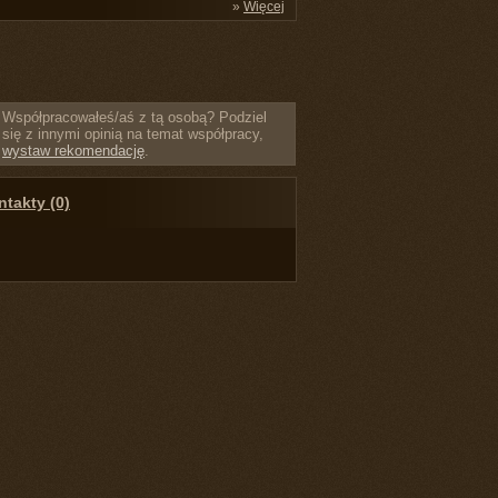
»
Więcej
Współpracowałeś/aś z tą osobą? Podziel
się z innymi opinią na temat współpracy,
wystaw rekomendację
.
takty (0)