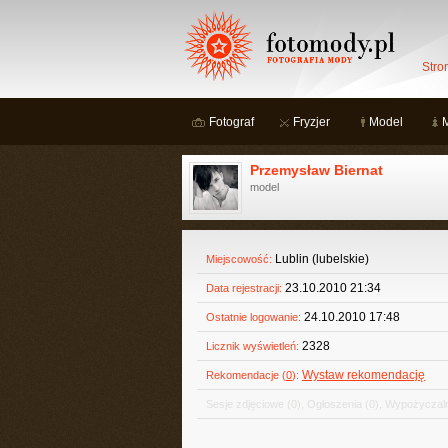
Stro
Fotograf
Fryzjer
Model
Przemysław Biernat
model
Lublin (lubelskie)
Miejscowość:
23.10.2010 21:34
Data rejestracji:
24.10.2010 17:48
Ostatnie logowanie:
2328
Licznik wyświetleń:
Wystaw rekomendację
Rekomendacje (
0
):
Sesje zdjęciowe
(0)
,
Ogłoszenia
(0)
,
Wypożyczaln