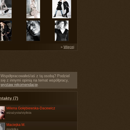
»
Więcej
Współpracowałeś/aś z tą osobą? Podziel
się z innymi opinią na temat współpracy,
wystaw rekomendację
.
takty (7)
Milena Gołębiewska-Dacewicz
wizażysta/stylista
Maciejka M.
modelka