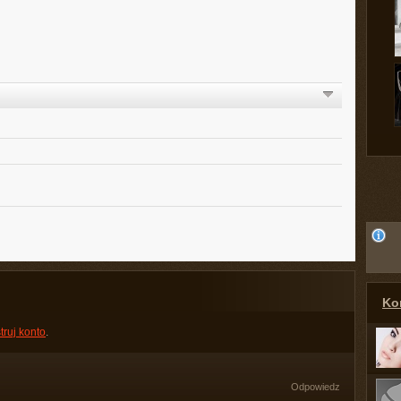
Kon
truj konto
.
Odpowiedz