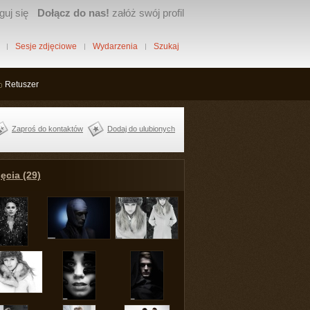
guj się
Dołącz do nas!
załóż swój profil
Sesje zdjęciowe
Wydarzenia
Szukaj
Retuszer
Zaproś do kontaktów
Dodaj do ulubionych
ęcia (29)