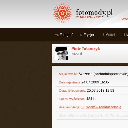
Stro
Fotograf
Fryzjer
Model
Piotr Talarczyk
fotograf
Szczecin (zachodniopomorskie
Miejscowość:
24.07.2009 16:35
Data rejestracji:
25.07.2013 12:53
Ostatnie logowanie:
4841
Licznik wyświetleń:
Wystaw rekomendację
Rekomendacje (
0
):
Sesje zdjęciowe
(0)
,
Ogłoszenia
(0)
,
Wypożyczaln