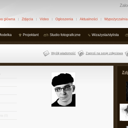
Zalo
na główna
Zdjęcia
Video
Ogłoszenia
Aktualności
Wypożyczalnia
Modelka
Projektant
Studio fotograficzne
Wizażysta/stylista
Wyślij wiadomość
Zaproś na sesję zdjęciową
Zdj
)
ia
(0)