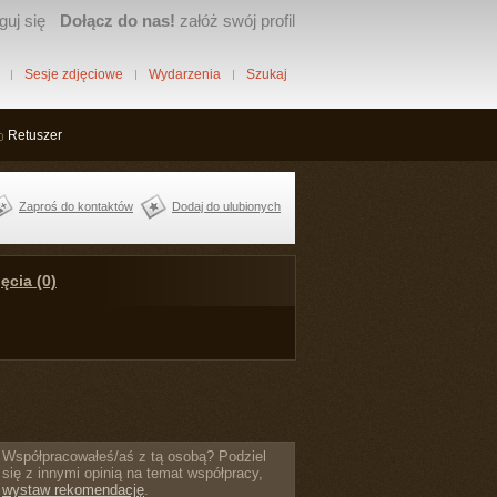
guj się
Dołącz do nas!
załóż swój profil
Sesje zdjęciowe
Wydarzenia
Szukaj
Retuszer
Zaproś do kontaktów
Dodaj do ulubionych
ęcia (0)
Współpracowałeś/aś z tą osobą? Podziel
się z innymi opinią na temat współpracy,
wystaw rekomendację
.