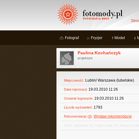
Stro
Fotograf
Fryzjer
Model
Paulina Kochańczyk
projektant
Lublin/ Warszawa (lubelskie)
Miejscowość:
19.03.2010 11:26
Data rejestracji:
19.03.2010 11:26
Ostatnie logowanie:
1793
Licznik wyświetleń:
Wystaw rekomendację
Rekomendacje (
0
):
Sesje zdjęciowe
(0)
,
Ogłoszenia
(0)
,
Wypożyczaln