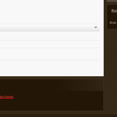
Kon
Brak
truj konto
.