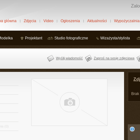
Zalo
na główna
Zdjęcia
Video
Ogłoszenia
Aktualności
Wypożyczalnia
Modelka
Projektant
Studio fotograficzne
Wizażysta/stylista
Wyślij wiadomość
Zaproś na sesję zdjęciową
Zdj
Brak
ia
(0)