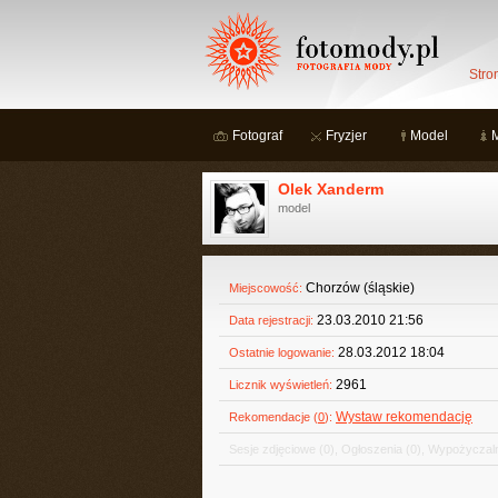
Stro
Fotograf
Fryzjer
Model
Olek Xanderm
model
Chorzów (śląskie)
Miejscowość:
23.03.2010 21:56
Data rejestracji:
28.03.2012 18:04
Ostatnie logowanie:
2961
Licznik wyświetleń:
Wystaw rekomendację
Rekomendacje (
0
):
Sesje zdjęciowe
(0)
,
Ogłoszenia
(0)
,
Wypożyczaln