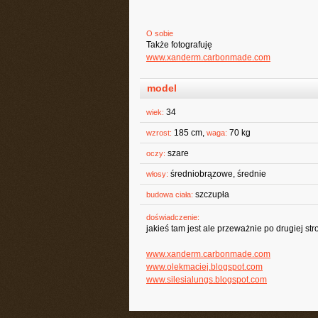
O sobie
Także fotografuję
www.xanderm.carbonmade.com
model
34
wiek:
185 cm,
70 kg
wzrost:
waga:
szare
oczy:
średniobrązowe, średnie
włosy:
szczupła
budowa ciała:
doświadczenie:
jakieś tam jest ale przeważnie po drugiej st
www.xanderm.carbonmade.com
www.olekmaciej.blogspot.com
www.silesialungs.blogspot.com