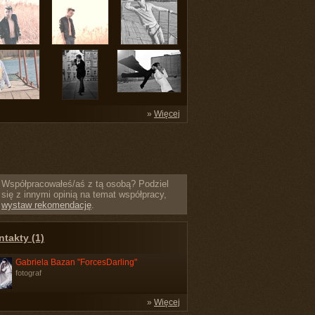
»
Więcej
Współpracowałeś/aś z tą osobą? Podziel
się z innymi opinią na temat współpracy,
wystaw rekomendację
.
takty (1)
Gabriela Bazan "ForcesDarling"
fotograf
»
Więcej