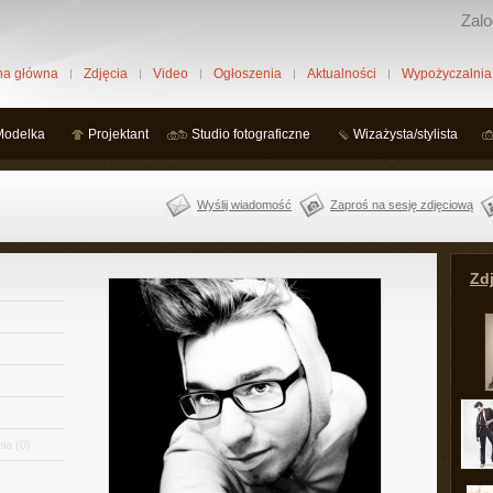
Zalo
na główna
Zdjęcia
Video
Ogłoszenia
Aktualności
Wypożyczalnia
Modelka
Projektant
Studio fotograficzne
Wizażysta/stylista
Wyślij wiadomość
Zaproś na sesję zdjęciową
Zdj
ia
(0)