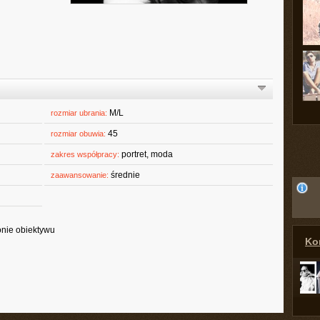
M/L
rozmiar ubrania:
45
rozmiar obuwia:
portret, moda
zakres współpracy:
średnie
zaawansowanie:
ronie obiektywu
Kon