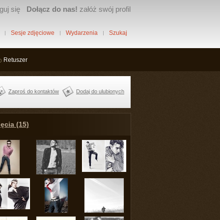
guj się
Dołącz do nas!
załóż swój profil
Sesje zdjęciowe
Wydarzenia
Szukaj
Retuszer
Zaproś do kontaktów
Dodaj do ulubionych
ęcia (15)