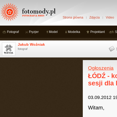
Strona główna
Zdjęcia
Video
Fotograf
Fryzjer
Model
Modelka
Projektant
S
Jakub Woźniak
fotograf
Ogłoszenia
ŁÓDŹ - k
sesji dla
03.09.2012 1
Witam,