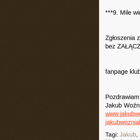
***9. Mile w
Zgłoszenia 
bez ZAŁĄCZ
fanpage klu
Pozdrawiam
Jakub Woźn
www.jakubw
jakubwoznia
Tagi:
Jakub
,