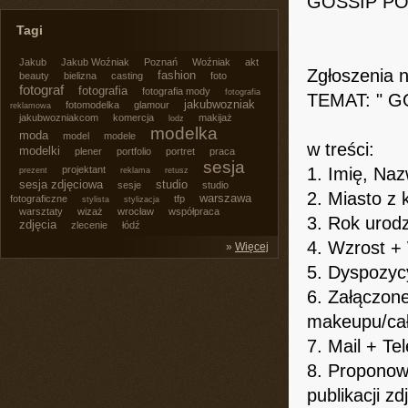
GOSSIP PO
Tagi
Jakub
Jakub Woźniak
Poznań
Woźniak
akt
Zgłoszenia 
fashion
beauty
bielizna
casting
foto
fotograf
fotografia
fotografia mody
fotografia
TEMAT: " GO
jakubwozniak
fotomodelka
glamour
reklamowa
jakubwozniakcom
komercja
makijaż
lodz
modelka
moda
model
modele
w treści:
modelki
plener
portfolio
portret
praca
sesja
projektant
1. Imię, Naz
prezent
reklama
retusz
sesja zdjęciowa
studio
sesje
studio
2. Miasto z 
warszawa
fotograficzne
tfp
stylista
stylizacja
warsztaty
wizaż
wrocław
współpraca
3. Rok urodz
zdjęcia
zlecenie
łódź
4. Wzrost +
»
Więcej
5. Dyspozycy
6. Załączone
makeupu/ca
7. Mail + Te
8. Proponow
publikacji zd