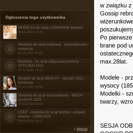
w związku z
Gossip rebra
Ogłoszenia tego użytkownika
wizerunkowe
MODELKA do sesji LOOKBOOK biżuterii.
poszukujemy
29.04.2021 12:22
Po pierwsze 
brane pod 
Modelka do sesji modowej - wizerunkowej /
komercja.
ostateczneg
05.03.2021 20:00
max.28lat.
Modelka - do sesji zdjęciowej bielizny -
STYCZEŃ 2021
27.12.2020 15:13
Modele - prz
Modelki do sesji BEAUTY - styczeń 2021 -
komercja
wysocy (185
21.12.2020 14:54
Modelki - sz
Modelka do sesji wizerunkowej - MODA -
grudzień 2020
twarzy, wzr
26.11.2020 09:54
ŁÓDŹ - modelka do sesji fashion - projekt
własny - 13/08/2020
08.08.2020 14:27
SESJA ODB
»
Więcej