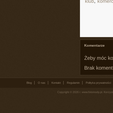
klub
,
komerc
Komentarze
Żeby móc k
Brak komenta
Blog
O nas
Kontakt
Regulamin
Polityka prywatności
Copyright © 2026 r. www.fotomody.pl. Korzy