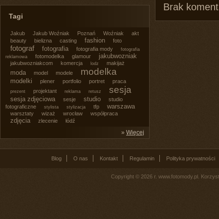
Brak komenta
Tagi
Jakub
Jakub Woźniak
Poznań
Woźniak
akt
fashion
beauty
bielizna
casting
foto
fotograf
fotografia
fotografia mody
fotografia
jakubwozniak
fotomodelka
glamour
reklamowa
jakubwozniakcom
komercja
makijaż
lodz
modelka
moda
model
modele
modelki
plener
portfolio
portret
praca
sesja
projektant
prezent
reklama
retusz
sesja zdjęciowa
studio
sesje
studio
warszawa
fotograficzne
tfp
stylista
stylizacja
warsztaty
wizaż
wrocław
współpraca
zdjęcia
zlecenie
łódź
»
Więcej
Blog
O nas
Kontakt
Regulamin
Polityka prywatności
Copyright © 2026 r. www.fotomody.pl. Korzy