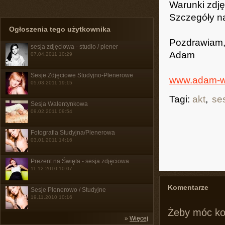
Warunki zdję
Szczegóły na
Ogłoszenia tego użytkownika
Pozdrawiam
sesja zdjęciowa - studio / plener
Adam
07.04.2011 10:29
Sesje Zdjęciowe Studyjno-Plenerowe
www.adam-wr
05.03.2011 19:15
Tagi:
akt
,
se
Sesja Walentynkowa
09.02.2011 09:54
Fotografia Studyjna/Plenerowa
03.01.2011 14:16
Prezent na Święta - sesja zdjęciowa
11.12.2010 10:07
Komentarze
Sesje Plenerowo / Studyjne
19.11.2010 10:16
Żeby móc k
»
Więcej