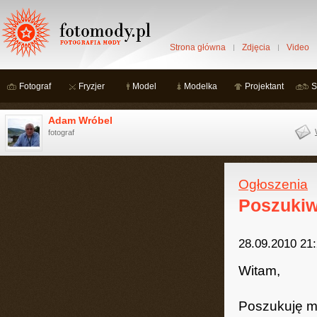
Strona główna
Zdjęcia
Video
Fotograf
Fryzjer
Model
Modelka
Projektant
S
Adam Wróbel
fotograf
Ogłoszenia
Poszukiw
28.09.2010 21
Witam,
Poszukuję mo