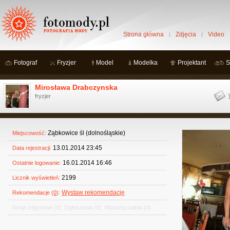
Strona główna
Zdjęcia
Video
Fotograf
Fryzjer
Model
Modelka
Projektant
S
Mirosława Drabczynska
fryzjer
Ząbkowice śl (dolnośląskie)
Miejscowość:
13.01.2014 23:45
Data rejestracji:
16.01.2014 16:46
Ostatnie logowanie:
2199
Licznik wyświetleń:
Wystaw rekomendację
Rekomendacje (
0
):
Sesje zdjęciowe
(0)
,
Ogłoszenia
(0)
,
Wypożyczalnia
(0)