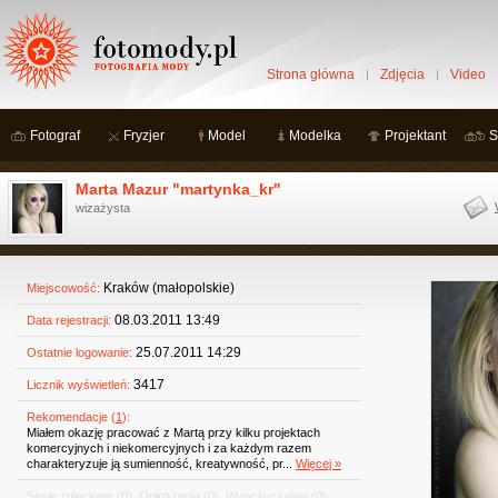
Strona główna
Zdjęcia
Video
Fotograf
Fryzjer
Model
Modelka
Projektant
S
Marta Mazur "martynka_kr"
wizażysta
Kraków (małopolskie)
Miejscowość:
08.03.2011 13:49
Data rejestracji:
25.07.2011 14:29
Ostatnie logowanie:
3417
Licznik wyświetleń:
Rekomendacje (
1
):
Miałem okazję pracować z Martą przy kilku projektach
komercyjnych i niekomercyjnych i za każdym razem
charakteryzuje ją sumienność, kreatywność, pr...
Więcej »
Sesje zdjęciowe
(0)
,
Ogłoszenia
(0)
,
Wypożyczalnia
(0)