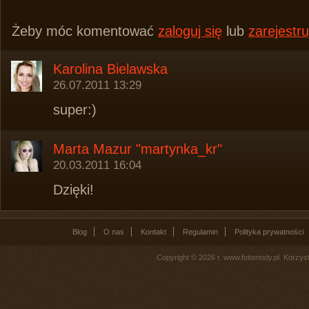
Żeby móc komentować
zaloguj się
lub
zarejestru
Karolina Bielawska
26.07.2011 13:29
super:)
Marta Mazur "martynka_kr"
20.03.2011 16:04
Dzięki!
Blog
O nas
Kontakt
Regulamin
Polityka prywatności
Copyright © 2026 r. www.fotomody.pl. Korzy