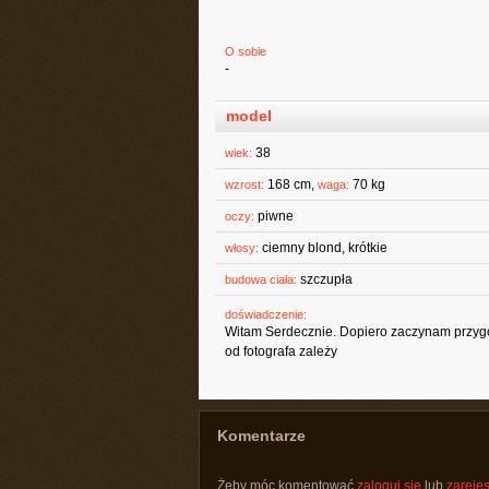
O sobie
-
model
38
wiek:
168 cm,
70 kg
wzrost:
waga:
piwne
oczy:
ciemny blond, krótkie
włosy:
szczupła
budowa ciała:
doświadczenie:
Witam Serdecznie. Dopiero zaczynam przygod
od fotografa zależy
Komentarze
Żeby móc komentować
zaloguj się
lub
zarejes