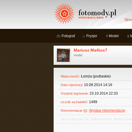
Stro
Fotograf
Fryzjer
Model
Mariusz Ma4ius7
model
Łomża (podlaskie)
Miejscowość:
10.08.2014 14:16
Data rejestracji:
23.10.2014 22:33
Ostatnie logowanie:
1499
Licznik wyświetleń:
Wystaw rekomendację
Rekomendacje (
0
):
Sesje zdjęciowe
(0)
,
Ogłoszenia
(0)
,
Wypożyczaln