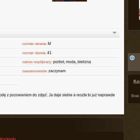
M
rozmiar ubrania:
41
rozmiar obuwia:
portret, moda, bielizna
zakres współpracy:
zaczynam
zaawansowanie:
Kon
ę z pozowaniem do zdjęć. Ja daje siebie a reszta to już naprawde
Brak
truj konto
.