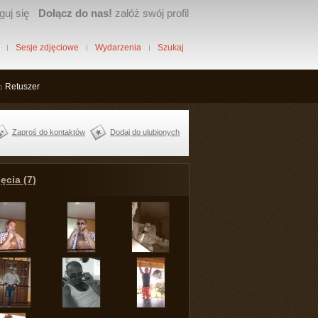
guj się
Dołącz do nas!
załóż swój profil
Sesje zdjęciowe
Wydarzenia
Szukaj
Retuszer
Zaproś do kontaktów
Dodaj do ulubionych
ęcia (7)