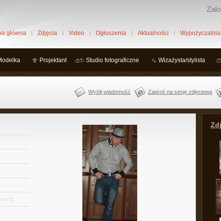
Zalo
na główna
Zdjęcia
Video
Ogłoszenia
Aktualności
Wypożyczalnia
Modelka
Projektant
Studio fotograficzne
Wizażysta/stylista
Wyślij wiadomość
Zaproś na sesję zdjęciową
Zdj
ia
(0)