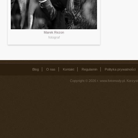
Marek Rezon
fotograf
Blog
O nas
Kontakt
Regulamin
Polityka prywatności
Copyright © 2026 r. www.fotomody.pl. Korzy