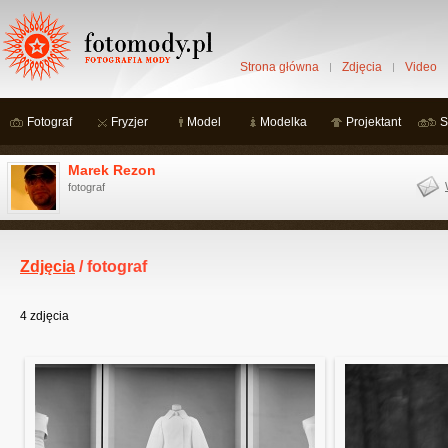
Strona główna
Zdjęcia
Video
Fotograf
Fryzjer
Model
Modelka
Projektant
S
Marek Rezon
fotograf
Zdjęcia
/ fotograf
4
zdjęcia