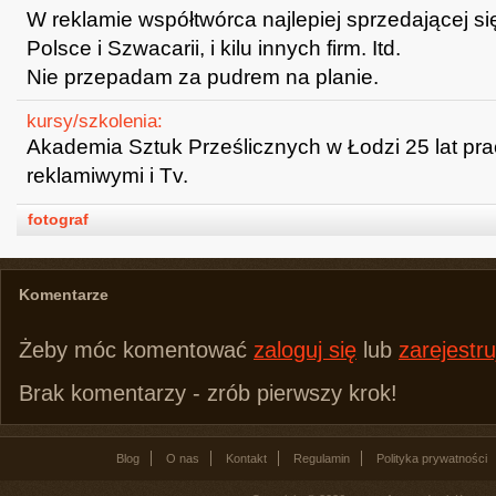
W reklamie współtwórca najlepiej sprzedającej s
Polsce i Szwacarii, i kilu innych firm. Itd.
Nie przepadam za pudrem na planie.
kursy/szkolenia:
Akademia Sztuk Prześlicznych w Łodzi 25 lat pr
reklamiwymi i Tv.
fotograf
Komentarze
Żeby móc komentować
zaloguj się
lub
zarejestru
Brak komentarzy - zrób pierwszy krok!
Blog
O nas
Kontakt
Regulamin
Polityka prywatności