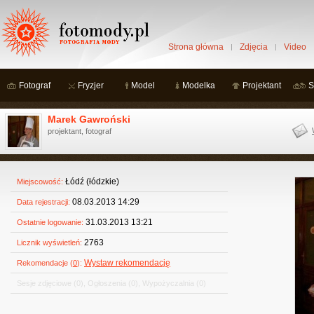
Strona główna
Zdjęcia
Video
Fotograf
Fryzjer
Model
Modelka
Projektant
S
Marek Gawroński
projektant, fotograf
Łódź (łódzkie)
Miejscowość:
08.03.2013 14:29
Data rejestracji:
31.03.2013 13:21
Ostatnie logowanie:
2763
Licznik wyświetleń:
Wystaw rekomendację
Rekomendacje (
0
):
Sesje zdjęciowe
(0)
,
Ogłoszenia
(0)
,
Wypożyczalnia
(0)