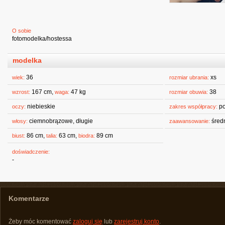
O sobie
fotomodelka/hostessa
modelka
36
xs
wiek:
rozmiar ubrania:
167 cm,
47 kg
38
wzrost:
waga:
rozmiar obuwia:
niebieskie
po
oczy:
zakres współpracy:
ciemnobrązowe, długie
śred
włosy:
zaawansowanie:
86 cm,
63 cm,
89 cm
biust:
talia:
biodra:
doświadczenie:
-
Komentarze
Żeby móc komentować
zaloguj się
lub
zarejestruj konto
.