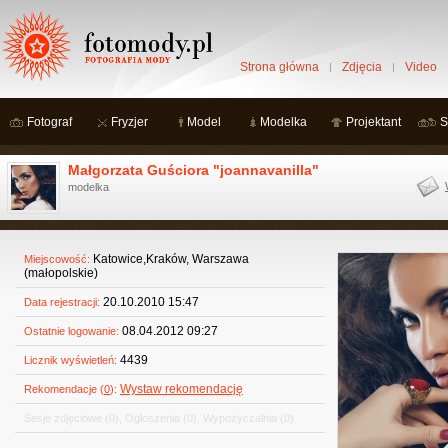
Strona główna
Zdjęcia
Video
Fotograf
Fryzjer
Model
Modelka
Projektant
S
Małgorzata Guściora "joannavanilla"
modelka
Katowice,Kraków, Warszawa
Miejscowość:
(małopolskie)
20.10.2010 15:47
Data rejestracji:
08.04.2012 09:27
Ostatnie logowanie:
4439
Licznik wyświetleń:
Wystaw rekomendację
Rekomendacje (
0
):
Sesje zdjęciowe
(0)
,
Ogłoszenia
(0)
,
Wypożyczalnia
(0)