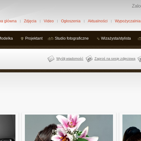
Zalo
na główna
Zdjęcia
Video
Ogłoszenia
Aktualności
Wypożyczalnia
Modelka
Projektant
Studio fotograficzne
Wizażysta/stylista
Wyślij wiadomość
Zaproś na sesję zdjęciową