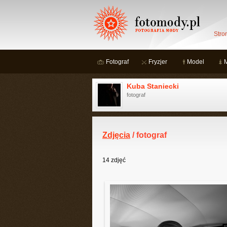
Stro
Fotograf
Fryzjer
Model
Kuba Staniecki
fotograf
Zdjęcia
/ fotograf
14
zdjęć