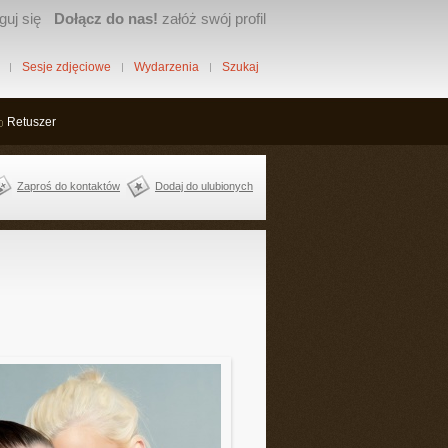
guj się
Dołącz do nas!
załóż swój profil
Sesje zdjęciowe
Wydarzenia
Szukaj
Retuszer
Zaproś do kontaktów
Dodaj do ulubionych