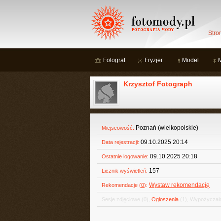
Stro
Fotograf
Fryzjer
Model
Krzysztof Fotograph
Poznań (wielkopolskie)
Miejscowość:
09.10.2025 20:14
Data rejestracji:
09.10.2025 20:18
Ostatnie logowanie:
157
Licznik wyświetleń:
Wystaw rekomendację
Rekomendacje (
0
):
Sesje zdjęciowe
(0)
,
Ogłoszenia
(1)
,
Wypożyczaln