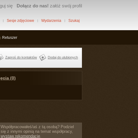
guj się
Dołącz do nas!
załóż swój profil
Sesje zdjęciowe
Wydarzenia
Szukaj
Retuszer
Zaproś do kontaktów
Dodaj do ulubionych
ęcia (0)
Współpracowałeś/aś z tą osobą? Podziel
się z innymi opinią na temat współpracy,
wystaw rekomendację
.