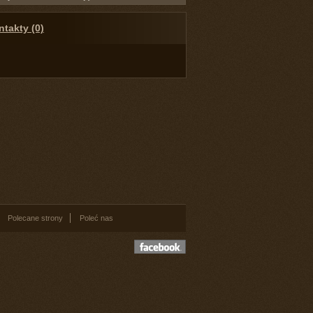
takty (0)
Polecane strony
Poleć nas