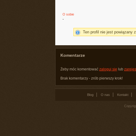
O sobie
-
Ten profil nie jest powiązany 
Komentarze
Żeby móc komentować
zaloguj się
lub
zarejes
Brak komentarzy - zrób pierwszy krok!
Blog
O nas
Kontakt
Copyrig