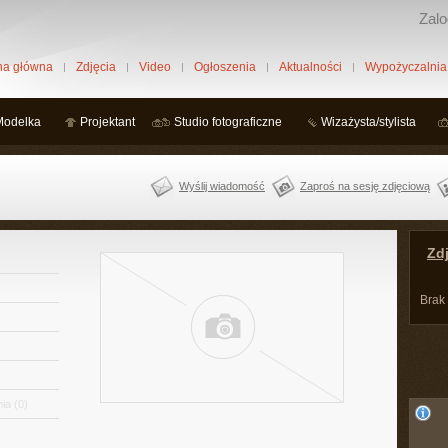
Zalo
na główna
Zdjęcia
Video
Ogłoszenia
Aktualności
Wypożyczalnia
Modelka
Projektant
Studio fotograficzne
Wizażysta/stylista
Wyślij wiadomość
Zaproś na sesję zdjęciową
Zdj
Brak
ia
(0)