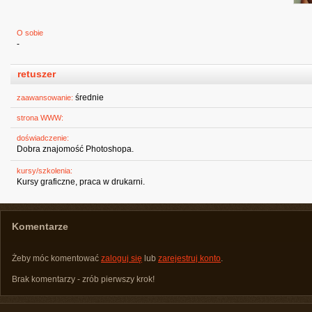
O sobie
-
retuszer
średnie
zaawansowanie:
strona WWW:
doświadczenie:
Dobra znajomość Photoshopa.
kursy/szkolenia:
Kursy graficzne, praca w drukarni.
Komentarze
Żeby móc komentować
zaloguj się
lub
zarejestruj konto
.
Brak komentarzy - zrób pierwszy krok!