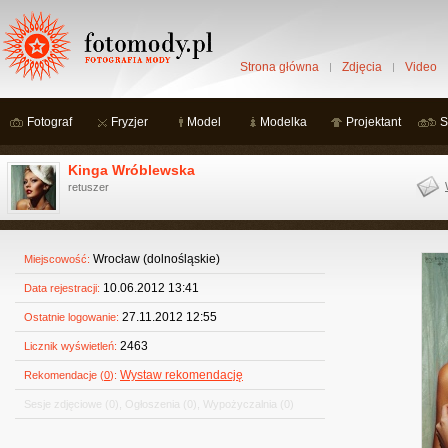
Strona główna
Zdjęcia
Video
Fotograf
Fryzjer
Model
Modelka
Projektant
S
Kinga Wróblewska
retuszer
Wrocław (dolnośląskie)
Miejscowość:
10.06.2012 13:41
Data rejestracji:
27.11.2012 12:55
Ostatnie logowanie:
2463
Licznik wyświetleń:
Wystaw rekomendację
Rekomendacje (
0
):
Sesje zdjęciowe
(0)
,
Ogłoszenia
(0)
,
Wypożyczalnia
(0)