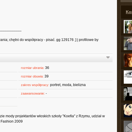
Ko
___________
ia; chętni do współpracy - pisać. gg 129176 ;] | profilowe by
36
rozmiar ubrania:
39
rozmiar obuwia:
portret, moda, bielizna
zakres współpracy:
-
zaawansowanie:
azie mody projektantów włoskich szkoły "Koefia" z Rzymu, udział w
f Fashion 2009