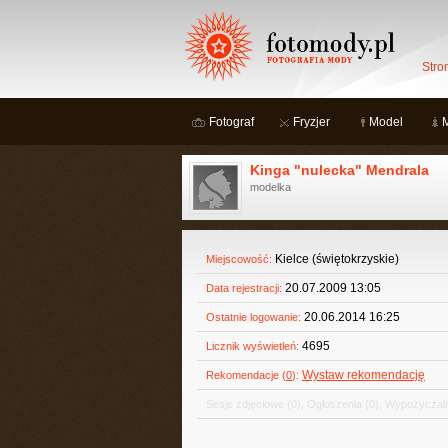
Stro
Fotograf
Fryzjer
Model
Kinga "nulecka" Mendrala
modelka
Kielce (świętokrzyskie)
Miejscowość:
20.07.2009 13:05
Data rejestracji:
20.06.2014 16:25
Ostatnie logowanie:
4695
Licznik wyświetleń:
Wystaw rekomendację
Rekomendacje (
0
):
Sesje zdjęciowe
(0)
,
Ogłoszenia
(0)
,
Wypożyczaln