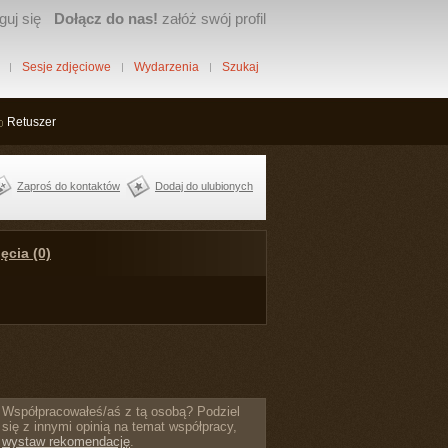
guj się
Dołącz do nas!
załóż swój profil
Sesje zdjęciowe
Wydarzenia
Szukaj
Retuszer
Zaproś do kontaktów
Dodaj do ulubionych
ęcia (0)
Współpracowałeś/aś z tą osobą? Podziel
się z innymi opinią na temat współpracy,
wystaw rekomendację
.