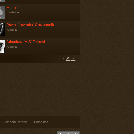
Marta ".
modelka
Pawel "Lawrokh" Szczepanik
fotograf
Arkadiusz "ArS" Pękalski
fotograf
»
Więcej
Polecane strony
Poleć nas