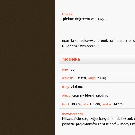
O sobie
.piękno dojrzewa w duszy...
__________________________________
mam kilka ciekawych projektów do zrealizowan
Nikodem Szymański ;*
modelka
35
wiek:
178 cm,
57 kg
wzrost:
waga:
zielone
oczy:
ciemny blond, średnie
włosy:
89 cm,
61 cm,
89 cm
biust:
talia:
biodra:
doświadczenie:
Kilkanaście sesji zdjęciowych, udział w pok
pokazie projektantów i entuzjastów mody Of