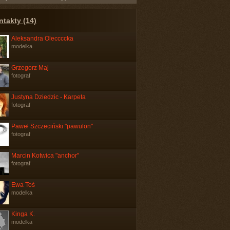
ntakty (14)
Aleksandra Oleccccka
modelka
Grzegorz Maj
fotograf
Justyna Dziedzic - Karpeta
fotograf
Paweł Szczeciński "pawulon"
fotograf
Marcin Kotwica "anchor"
fotograf
Ewa Toś
modelka
Kinga K.
modelka