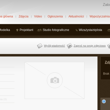
Zalo
na główna
Zdjęcia
Video
Ogłoszenia
Aktualności
Wypożyczalnia
Modelka
Projektant
Studio fotograficzne
Wizażysta/stylista
Wyślij wiadomość
Zaproś na sesję zdjęciową
Zdj
Brak
ia
(0)