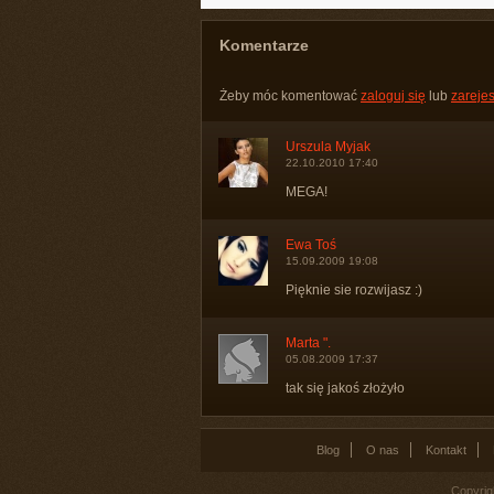
Komentarze
Żeby móc komentować
zaloguj się
lub
zarejes
Urszula Myjak
22.10.2010 17:40
MEGA!
Ewa Toś
15.09.2009 19:08
Pięknie sie rozwijasz :)
Marta ".
05.08.2009 17:37
tak się jakoś złożyło
Blog
O nas
Kontakt
Copyrig