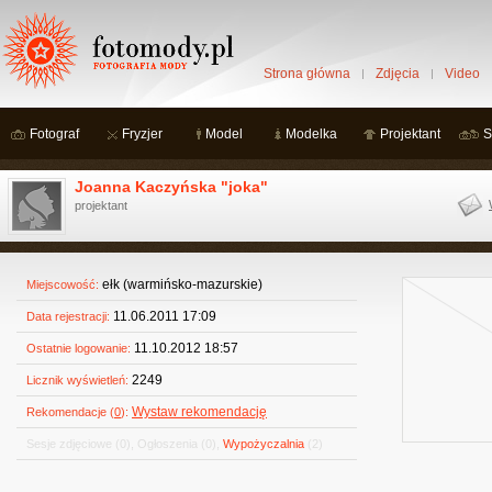
Strona główna
Zdjęcia
Video
Fotograf
Fryzjer
Model
Modelka
Projektant
S
Joanna Kaczyńska "joka"
projektant
ełk (warmińsko-mazurskie)
Miejscowość:
11.06.2011 17:09
Data rejestracji:
11.10.2012 18:57
Ostatnie logowanie:
2249
Licznik wyświetleń:
Wystaw rekomendację
Rekomendacje (
0
):
Sesje zdjęciowe
(0)
,
Ogłoszenia
(0)
,
Wypożyczalnia
(2)