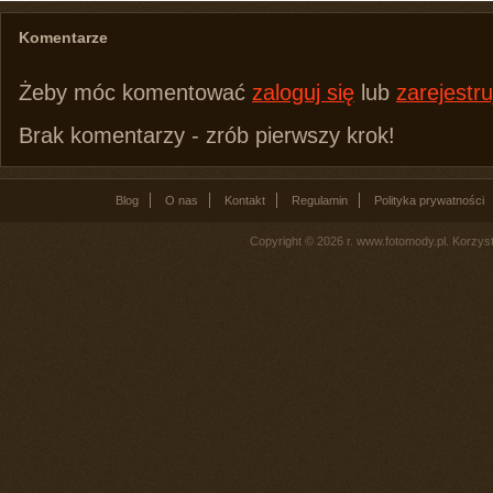
Komentarze
Żeby móc komentować
zaloguj się
lub
zarejestru
Brak komentarzy - zrób pierwszy krok!
Blog
O nas
Kontakt
Regulamin
Polityka prywatności
Copyright © 2026 r. www.fotomody.pl. Korzy