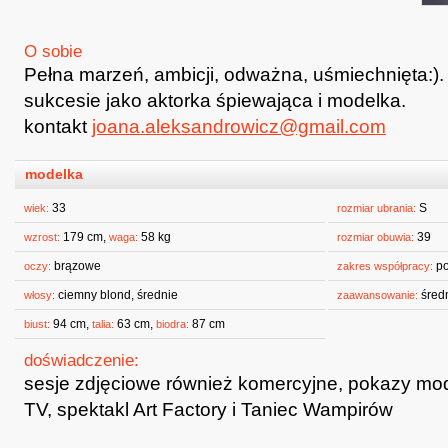
O sobie
Pełna marzeń, ambicji, odważna, uśmiechnięta:)
sukcesie jako aktorka śpiewająca i modelka.
kontakt
joana.aleksandrowicz@gmail.com
modelka
33
S
wiek:
rozmiar ubrania:
179 cm,
58 kg
39
wzrost:
waga:
rozmiar obuwia:
brązowe
po
oczy:
zakres współpracy:
ciemny blond, średnie
śred
włosy:
zaawansowanie:
94 cm,
63 cm,
87 cm
biust:
talia:
biodra:
doświadczenie:
sesje zdjęciowe również komercyjne, pokazy mod
TV, spektakl Art Factory i Taniec Wampirów