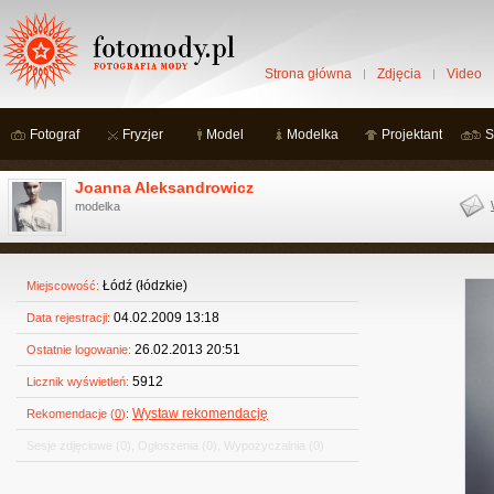
Strona główna
Zdjęcia
Video
Fotograf
Fryzjer
Model
Modelka
Projektant
S
Joanna Aleksandrowicz
modelka
Łódź (łódzkie)
Miejscowość:
04.02.2009 13:18
Data rejestracji:
26.02.2013 20:51
Ostatnie logowanie:
5912
Licznik wyświetleń:
Wystaw rekomendację
Rekomendacje (
0
):
Sesje zdjęciowe
(0)
,
Ogłoszenia
(0)
,
Wypożyczalnia
(0)