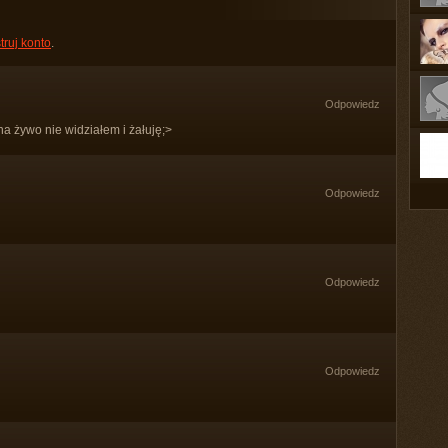
truj konto
.
Odpowiedz
a żywo nie widziałem i żałuję;>
Odpowiedz
Odpowiedz
Odpowiedz