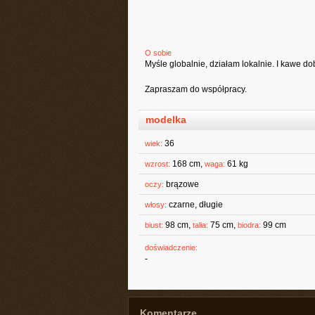
O sobie
Myśle globalnie, działam lokalnie. I kawe do
Zapraszam do współpracy.
modelka
36
wiek:
168 cm,
61 kg
wzrost:
waga:
brązowe
oczy:
czarne, długie
włosy:
98 cm,
75 cm,
99 cm
biust:
talia:
biodra:
doświadczenie:
-
Komentarze