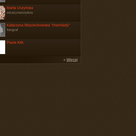
Marta Uszyńska
wizażysta/stylista
Katarzyna Wojciechowska "cherrilady"
fotograf
Paula Kkk.
»
Więcej