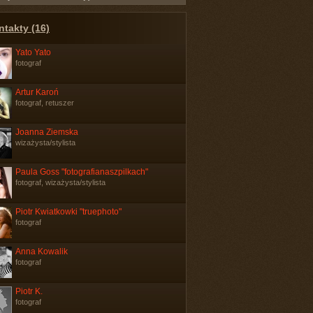
ntakty (16)
Yato Yato
fotograf
Artur Karoń
fotograf, retuszer
Joanna Ziemska
wizażysta/stylista
Paula Goss "fotografianaszpilkach"
fotograf, wizażysta/stylista
Piotr Kwiatkowki "truephoto"
fotograf
Anna Kowalik
fotograf
Piotr K.
fotograf