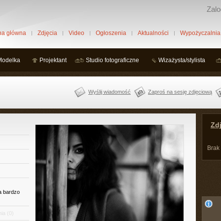
Zalo
na główna
Zdjęcia
Video
Ogłoszenia
Aktualności
Wypożyczalnia
Modelka
Projektant
Studio fotograficzne
Wizażysta/stylista
Wyślij wiadomość
Zaproś na sesję zdjęciową
Zdj
Brak
a bardzo
ia
(0)