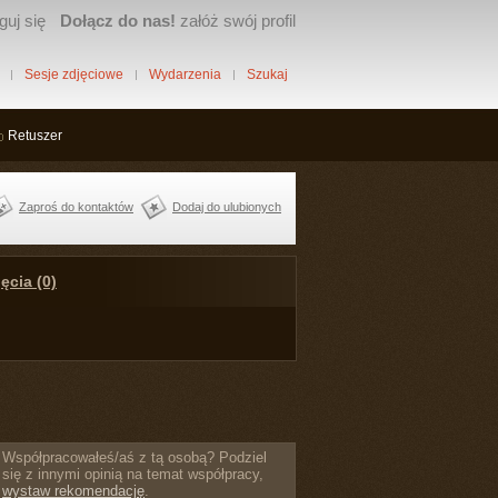
guj się
Dołącz do nas!
załóż swój profil
Sesje zdjęciowe
Wydarzenia
Szukaj
Retuszer
Zaproś do kontaktów
Dodaj do ulubionych
ęcia (0)
Współpracowałeś/aś z tą osobą? Podziel
się z innymi opinią na temat współpracy,
wystaw rekomendację
.