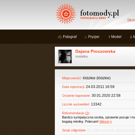
Stro
Fotograf
Fryzjer
Model
Dajana Proszowska
modelka
łódzikie (łódzkie)
Miejscowość:
24.03.2011 16:59
Data rejestracji:
30.01.2020 22:58
Ostatnie logowanie:
13342
Licznik wyświetleń:
Rekomendacje (
2
):
Bardzo sympatyczna osoba, sprawnie pozuje i m
bogatą mimikę. Polecam!
Więcej »
Sesje zdjęciowe
(1)
,
Ogłoszenia
(0)
,
Wypożyczaln