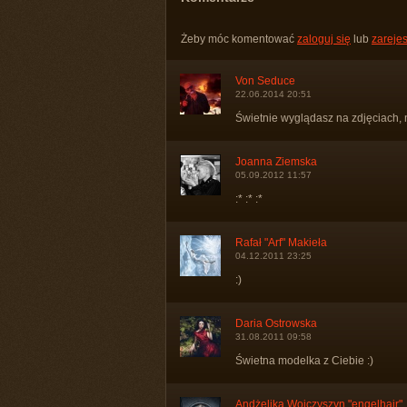
Żeby móc komentować
zaloguj się
lub
zarejes
Von Seduce
22.06.2014 20:51
Świetnie wyglądasz na zdjęciach, n
Joanna Ziemska
05.09.2012 11:57
:* :* :*
Rafał "Arf" Makieła
04.12.2011 23:25
:)
Daria Ostrowska
31.08.2011 09:58
Świetna modelka z Ciebie :)
Andżelika Wojczyszyn "engelhair"