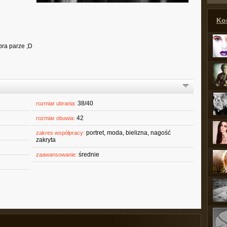
Ko
bra parze ;D
38/40
rozmiar ubrania:
42
rozmiar obuwia:
portret, moda, bielizna, nagość
zakres współpracy:
zakryta
średnie
zaawansowanie: