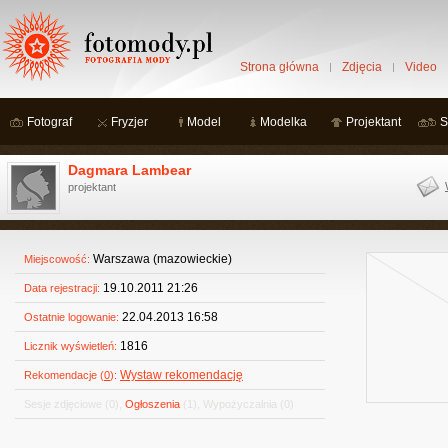
Strona główna
Zdjęcia
Video
Fotograf
Fryzjer
Model
Modelka
Projektant
S
Dagmara Lambear
projektant
Warszawa (mazowieckie)
Miejscowość:
19.10.2011 21:26
Data rejestracji:
22.04.2013 16:58
Ostatnie logowanie:
1816
Licznik wyświetleń:
Wystaw rekomendację
Rekomendacje (
0
):
Sesje zdjęciowe
(0)
,
Ogłoszenia
(1)
,
Wypożyczalnia
(0)