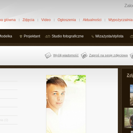
Zalo
na główna
Zdjęcia
Video
Ogłoszenia
Aktualności
Wypożyczalnia
Modelka
Projektant
Studio fotograficzne
Wizażysta/stylista
Wyślij wiadomość
Zaproś na sesję zdjęciową
Zdj
ia
(0)