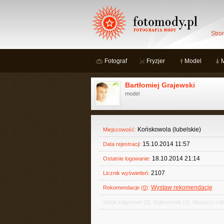
Stro
Fotograf
Fryzjer
Model
Bartłomiej Grajewski
model
Końskowola (lubelskie)
Miejscowość:
15.10.2014 11:57
Data rejestracji:
18.10.2014 21:14
Ostatnie logowanie:
2107
Licznik wyświetleń:
Wystaw rekomendację
Rekomendacje (
0
):
Sesje zdjęciowe
(0)
,
Ogłoszenia
(0)
,
Wypożyczaln