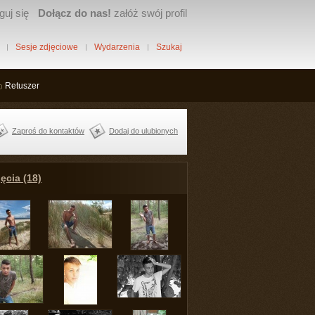
guj się
Dołącz do nas!
załóż swój profil
Sesje zdjęciowe
Wydarzenia
Szukaj
Retuszer
Zaproś do kontaktów
Dodaj do ulubionych
ęcia (18)