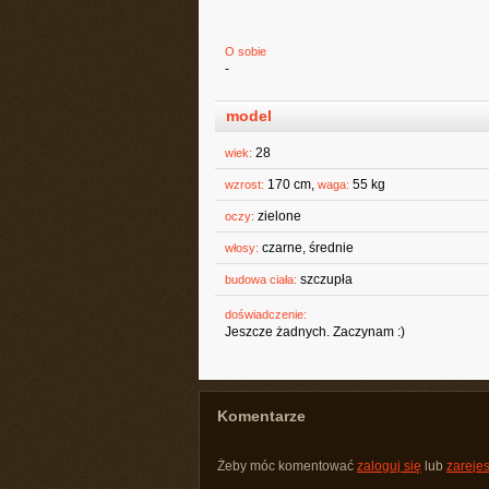
O sobie
-
model
28
wiek:
170 cm,
55 kg
wzrost:
waga:
zielone
oczy:
czarne, średnie
włosy:
szczupła
budowa ciała:
doświadczenie:
Jeszcze żadnych. Zaczynam :)
Komentarze
Żeby móc komentować
zaloguj się
lub
zarejes