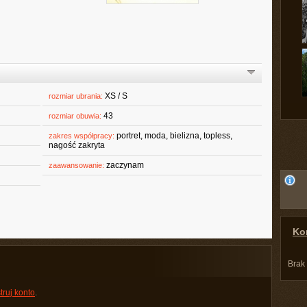
XS / S
rozmiar ubrania:
43
rozmiar obuwia:
portret, moda, bielizna, topless,
zakres współpracy:
nagość zakryta
zaczynam
zaawansowanie:
Kon
Brak
truj konto
.