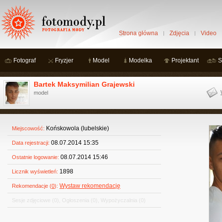
Strona główna
Zdjęcia
Video
Fotograf
Fryzjer
Model
Modelka
Projektant
S
Bartek Maksymilian Grajewski
model
Końskowola (lubelskie)
Miejscowość:
08.07.2014 15:35
Data rejestracji:
08.07.2014 15:46
Ostatnie logowanie:
1898
Licznik wyświetleń:
Wystaw rekomendację
Rekomendacje (
0
):
Sesje zdjęciowe
(0)
,
Ogłoszenia
(0)
,
Wypożyczalnia
(0)