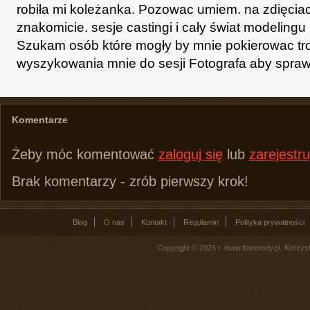
robiła mi koleżanka. Pozowac umiem. na zdięci
znakomicie. sesje castingi i cały świat modelingu
Szukam osób które mogły by mnie pokierowac troc
wyszykowania mnie do sesji Fotografa aby sprawd
Komentarze
Żeby móc komentować
zaloguj się
lub
zarejestru
Brak komentarzy - zrób pierwszy krok!
Blog
O nas
Kontakt
Regulamin
Polityka prywatności
Copyright © 2026 r. www.fotomody.pl. Korzy