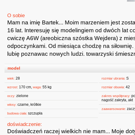
O sobie
Mam na imię Bartek... Moim marzeniem jest zos
16 lat. Interesuję się modelingiem od dwóch lat c
cwiczę A6W (areobiczna szóstka Wejdera) z mie
odpoczynkami. Od miesiąca chodzę na siłownię. j
lubię poznawac nowych ludzi. towarzyski śmiesz
model
28
S
wiek:
rozmiar ubrania:
170 cm,
55 kg
42
wzrost:
waga:
rozmiar obuwia:
zielone
po
oczy:
zakres współpracy:
nagość zakryta, akt
czarne, krótkie
włosy:
zacz
zaawansowanie:
szczupła
budowa ciała:
doświadczenie:
Doświadczeń raczej wielkich nie mam... Moje do