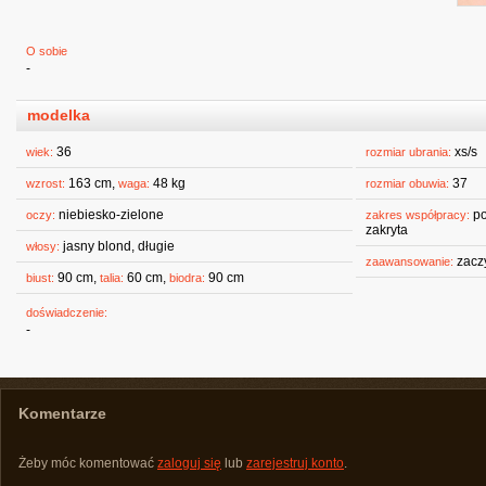
O sobie
-
modelka
36
xs/s
wiek:
rozmiar ubrania:
163 cm,
48 kg
37
wzrost:
waga:
rozmiar obuwia:
niebiesko-zielone
po
oczy:
zakres współpracy:
zakryta
jasny blond, długie
włosy:
zacz
zaawansowanie:
90 cm,
60 cm,
90 cm
biust:
talia:
biodra:
doświadczenie:
-
Komentarze
Żeby móc komentować
zaloguj się
lub
zarejestruj konto
.