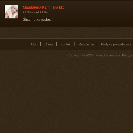
Magdalena Kaminska Mx
14.04.2012 15:51
Śliczniutka jestes !!
Blog
O nas
Kontakt
Regulamin
Polityka prywatności
Copyright © 2026 r. www.fotomody.pl. Korzy