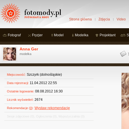
Strona główna
Zdjęcia
Video
Fotograf
Fryzjer
Model
Modelka
Projektant
S
Anna Ger
modelka
Szczyrk (dolnośląskie)
Miejscowość:
11.04.2012 22:55
Data rejestracji:
08.08.2012 16:30
Ostatnie logowanie:
2674
Licznik wyświetleń:
Wystaw rekomendację
Rekomendacje (
0
):
Sesje zdjęciowe
(0)
,
Ogłoszenia
(0)
,
Wypożyczalnia
(0)