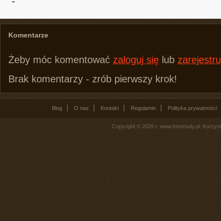
-
Komentarze
Żeby móc komentować
zaloguj się
lub
zarejestru
Brak komentarzy - zrób pierwszy krok!
Blog
O nas
Kontakt
Regulamin
Polityka prywatności
Copyright © 2026 r. www.fotomody.pl. Korzy