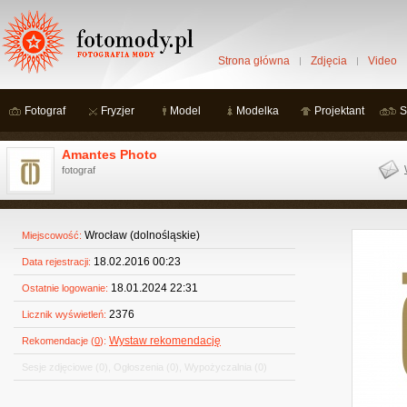
Strona główna
Zdjęcia
Video
Fotograf
Fryzjer
Model
Modelka
Projektant
S
Amantes Photo
fotograf
Wrocław (dolnośląskie)
Miejscowość:
18.02.2016 00:23
Data rejestracji:
18.01.2024 22:31
Ostatnie logowanie:
2376
Licznik wyświetleń:
Wystaw rekomendację
Rekomendacje (
0
):
Sesje zdjęciowe
(0)
,
Ogłoszenia
(0)
,
Wypożyczalnia
(0)