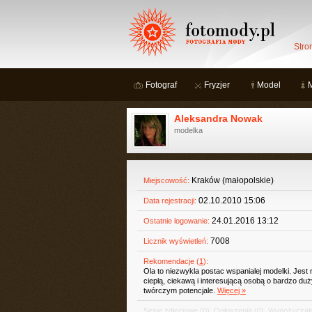
Stro
Fotograf
Fryzjer
Model
Aleksandra Nowak
modelka
Kraków (małopolskie)
Miejscowość:
02.10.2010 15:06
Data rejestracji:
24.01.2016 13:12
Ostatnie logowanie:
7008
Licznik wyświetleń:
Rekomendacje (
1
):
Ola to niezwykla postac wspanialej modelki. Jest
ciepłą, ciekawą i interesującą osobą o bardzo du
twórczym potencjale.
Więcej »
Sesje zdjęciowe
(0)
,
Ogłoszenia
(0)
,
Wypożyczaln