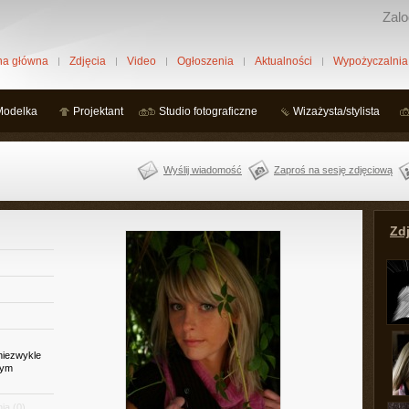
Zalo
na główna
Zdjęcia
Video
Ogłoszenia
Aktualności
Wypożyczalnia
Modelka
Projektant
Studio fotograficzne
Wizażysta/stylista
Wyślij wiadomość
Zaproś na sesję zdjęciową
Zdj
 niezwykle
żym
ia
(0)