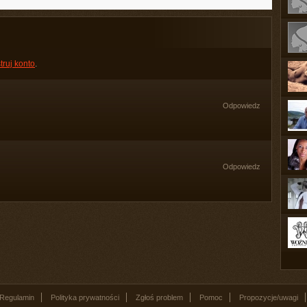
truj konto
.
Odpowiedz
Odpowiedz
Regulamin
Polityka prywatności
Zgłoś problem
Pomoc
Propozycje/uwagi