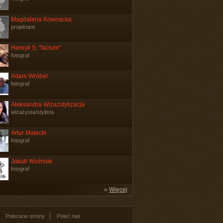
Magdalena Kownacka
projektant
Henryk S. "factum"
fotograf
Adam Wróbel
fotograf
Aleksandra Wizazstylizacja
wizażysta/stylista
Artur Matecki
fotograf
Jakub Woźniak
fotograf
»
Więcej
Polecane strony
Poleć nas