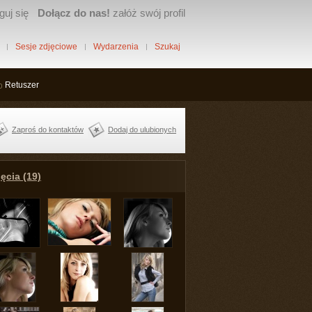
guj się
Dołącz do nas!
załóż swój profil
Sesje zdjęciowe
Wydarzenia
Szukaj
Retuszer
Zaproś do kontaktów
Dodaj do ulubionych
ęcia (19)