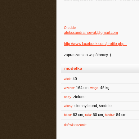
O sobie
alekssandra.nowak@gmail.com
http://www.facebook.com/profile.php...
zapraszam do współpracy :)
modelka
40
wiek:
164 cm,
45 kg
wzrost:
waga:
zielone
oczy:
ciemny blond, średnie
włosy:
83 cm,
60 cm,
84 cm
biust:
talia:
biodra:
doświadczenie:
-