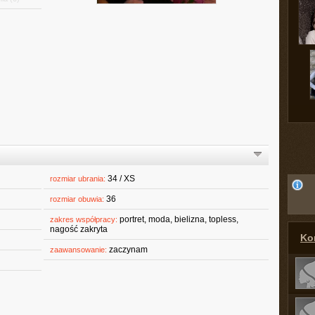
34 / XS
rozmiar ubrania:
36
rozmiar obuwia:
portret, moda, bielizna, topless,
zakres współpracy:
nagość zakryta
Kon
zaczynam
zaawansowanie: