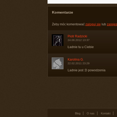
Komentarze
Żeby móc komentować
zaloguj się
lub
zarejes
Piotr Radzicki
24.06.2012 13:37
Ładnie tu u Ciebie
Karolina G.
22.02.2011 23:29
Ladnie jest :D powodzenia
Blog
O nas
Kontakt