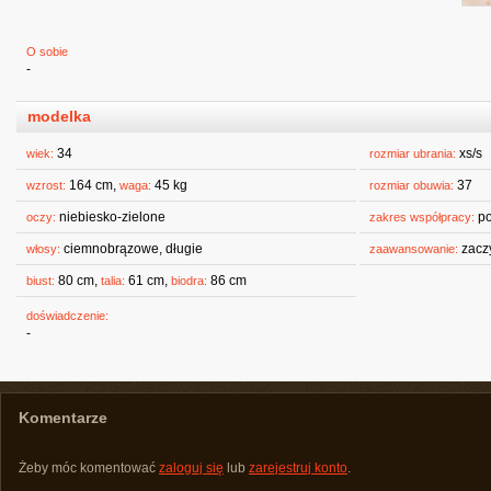
O sobie
-
modelka
34
xs/s
wiek:
rozmiar ubrania:
164 cm,
45 kg
37
wzrost:
waga:
rozmiar obuwia:
niebiesko-zielone
po
oczy:
zakres współpracy:
ciemnobrązowe, długie
zacz
włosy:
zaawansowanie:
80 cm,
61 cm,
86 cm
biust:
talia:
biodra:
doświadczenie:
-
Komentarze
Żeby móc komentować
zaloguj się
lub
zarejestruj konto
.