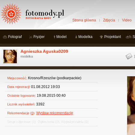
Strona główna
Zdjęcia
Video
Fotograf
Fryzjer
Model
Modelka
Projektant
S
Agnieszka Aguska0209
modelka
Krosno/Rzeszów (podkarpackie)
Miejscowość:
01.08.2012 19:03
Data rejestracji:
19.08.2015 00:40
Ostatnie logowanie:
3392
Licznik wyświetleń:
Wystaw rekomendację
Rekomendacje (
0
):
Sesje zdjęciowe
(0)
,
Ogłoszenia
(0)
,
Wypożyczalnia
(0)