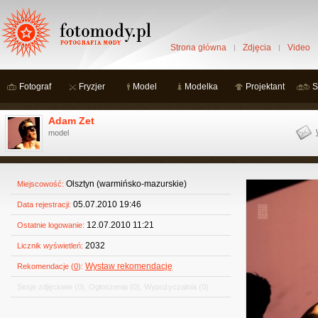
Strona główna
Zdjęcia
Video
Fotograf
Fryzjer
Model
Modelka
Projektant
S
Adam Zet
model
Olsztyn (warmińsko-mazurskie)
Miejscowość:
05.07.2010 19:46
Data rejestracji:
12.07.2010 11:21
Ostatnie logowanie:
2032
Licznik wyświetleń:
Wystaw rekomendację
Rekomendacje (
0
):
Sesje zdjęciowe
(0)
,
Ogłoszenia
(0)
,
Wypożyczalnia
(0)