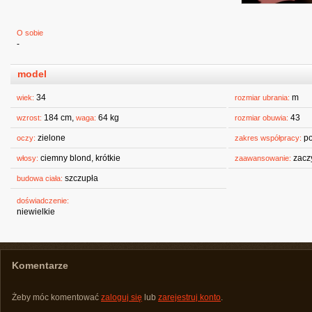
O sobie
-
model
34
m
wiek:
rozmiar ubrania:
184 cm,
64 kg
43
wzrost:
waga:
rozmiar obuwia:
zielone
po
oczy:
zakres współpracy:
ciemny blond, krótkie
zacz
włosy:
zaawansowanie:
szczupła
budowa ciała:
doświadczenie:
niewielkie
Komentarze
Żeby móc komentować
zaloguj się
lub
zarejestruj konto
.