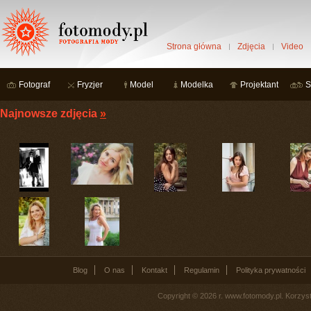
Strona główna
Zdjęcia
Video
Fotograf
Fryzjer
Model
Modelka
Projektant
S
Najnowsze zdjęcia
»
Blog
O nas
Kontakt
Regulamin
Polityka prywatności
Copyright © 2026 r. www.fotomody.pl. Korzy