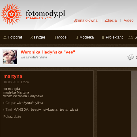
Strona główna
Zdjęcia
Video
Fotograf
Fryzjer
Model
Modelka
Projektant
S
Weronika Hadyńska "vee"
wizażysta/stylista
martyna
10.08.2011 17:24
fot mangda
modelka Martyna
wizaż Weronika Hadyńska
Grupa:
wizażysta/stylista
Tagi:
MANGDA
,
beauty
,
stylizacja
,
testy
,
wizaż
Pokaż duże