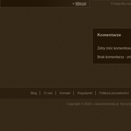
»
Więcej
Fotografia st
Komentarze
Żeby móc komentow
Brak komentarzy - zr
Blog
O nas
Kontakt
Regulamin
Polityka prywatności
Copyright © 2026 r. www.fotomody.pl. Korzy