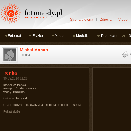
Strona główna
Zdjęcia
Video
Fotograf
Fryzjer
Model
Modelka
Projektant
S
Michał Monart
fotograf
Irenka
30.09.2010 11:21
modelka: Irenka
makijaż: Agata Lipińska
włosy: Karolina
Grupa:
fotograf
Tagi:
bielizna
,
dziewczyna
,
kobieta
,
modelka
,
sesja
Pokaż duże