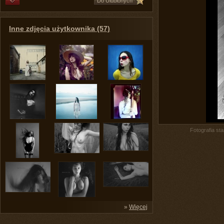
Do Ulubionych
Inne zdjęcia użytkownika (57)
Fotografia st
»
Więcej