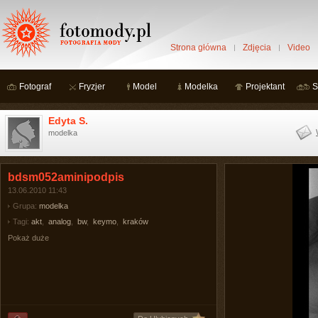
Strona główna
Zdjęcia
Video
Fotograf
Fryzjer
Model
Modelka
Projektant
S
Edyta S.
modelka
bdsm052aminipodpis
13.06.2010 11:43
Grupa:
modelka
Tagi:
akt
,
analog
,
bw
,
keymo
,
kraków
Pokaż duże