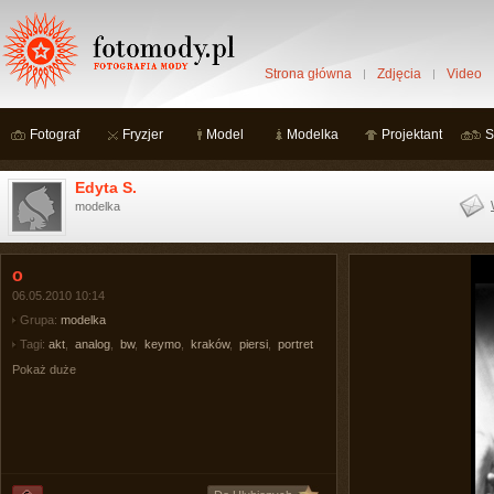
Strona główna
Zdjęcia
Video
Fotograf
Fryzjer
Model
Modelka
Projektant
S
Edyta S.
modelka
o
06.05.2010 10:14
Grupa:
modelka
Tagi:
akt
,
analog
,
bw
,
keymo
,
kraków
,
piersi
,
portret
Pokaż duże