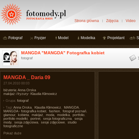
Strona główna
Zdjęcia
Video
Fotograf
Fryzjer
Model
Modelka
Projektant
S
MANGDA "MANGDA" Fotografka kobiet
fotograf
MANGDA _ Daria 09
27.04.2010 00:03
biżuteria: Anna Orska
makijaż i fryzury- Klaudia Klimowicz
Grupa:
fotograf
Tagi:
Anna Orska
,
Klaudia Klimowicz
,
MANGDA
,
MANGDA - fotografka kobiet
,
fashion
,
fotograf poznań
,
glamour
,
kobieta
,
makijaż
,
moda
,
modelka
,
portfolio
,
portfolio modelki
,
portret
,
sesja fotograficzna
,
sesja
mody
,
sesja zdjęciowa
,
sesje zdjęciowe
,
studio
fotograficzne
Pokaż duże