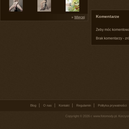
Komentarze
»
Więcej
Żeby móc komentow
Brak komentarzy - zr
Blog
O nas
Kontakt
Regulamin
Polityka prywatności
Copyright © 2026 r. www.fotomody.pl. Korzy