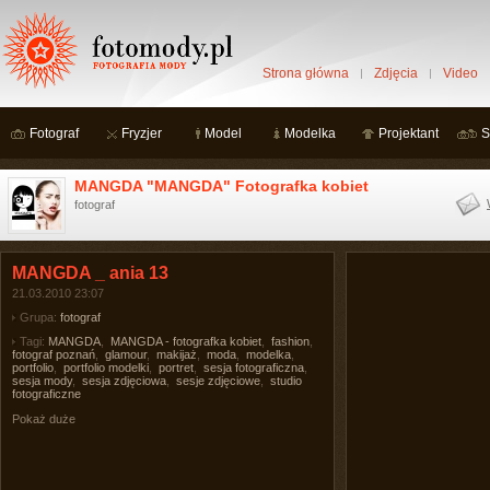
Strona główna
Zdjęcia
Video
Fotograf
Fryzjer
Model
Modelka
Projektant
S
MANGDA "MANGDA" Fotografka kobiet
fotograf
MANGDA _ ania 13
21.03.2010 23:07
Grupa:
fotograf
Tagi:
MANGDA
,
MANGDA - fotografka kobiet
,
fashion
,
fotograf poznań
,
glamour
,
makijaż
,
moda
,
modelka
,
portfolio
,
portfolio modelki
,
portret
,
sesja fotograficzna
,
sesja mody
,
sesja zdjęciowa
,
sesje zdjęciowe
,
studio
fotograficzne
Pokaż duże