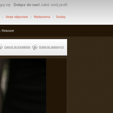
guj się
Dołącz do nas!
załóż swój profil
Sesje zdjęciowe
Wydarzenia
Szukaj
Retuszer
Zaproś do kontaktów
Dodaj do ulubionych