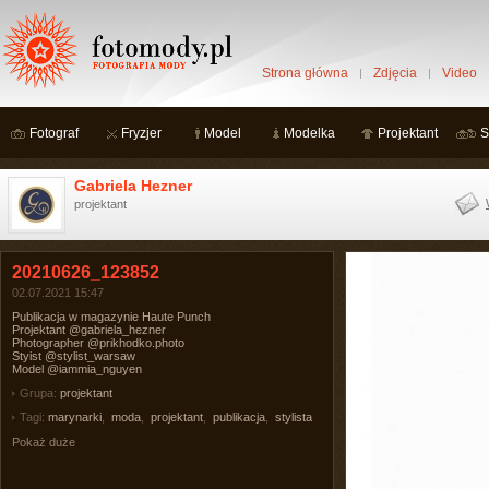
Strona główna
Zdjęcia
Video
Fotograf
Fryzjer
Model
Modelka
Projektant
S
Gabriela Hezner
projektant
20210626_123852
02.07.2021 15:47
Publikacja w magazynie Haute Punch
Projektant @gabriela_hezner
Photographer @prikhodko.photo
Styist @stylist_warsaw
Model @iammia_nguyen
Grupa:
projektant
Tagi:
marynarki
,
moda
,
projektant
,
publikacja
,
stylista
Pokaż duże