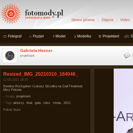
Strona główna
Zdjęcia
Video
Fotograf
Fryzjer
Model
Modelka
Projektant
S
Gabriela Hezner
projektant
Resized_IMG_20210310_184046_
12.03.2021 18:27
Ewelina Rockgaber i Łukasz Strzałka na Gali Finałowej
Miss Polonia
Grupa:
projektant
Tagi:
aktorzy
,
finał
,
gala
,
miss
,
moda
,
2021
Pokaż duże