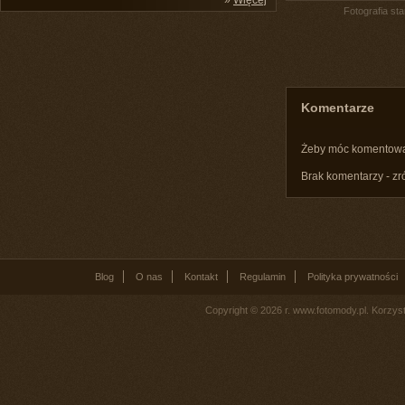
»
Więcej
Fotografia st
Komentarze
Żeby móc komentow
Brak komentarzy - zr
Blog
O nas
Kontakt
Regulamin
Polityka prywatności
Copyright © 2026 r. www.fotomody.pl. Korzy