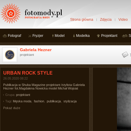
Strona główna
Zdjęcia
Video
Fotograf
Fryzjer
Model
Modelka
Projektant
S
Gabriela Hezner
projektant
URBAN ROCK STYLE
26.05.2020 08:22
Publikacja w Shuba Magazine projektant /stylista Gabriela
Hezner fot.Magdalena Nowicka model Michał Wojsiat
Grupa:
projektant
Tagi:
Męska moda
,
fashion
,
publikacja
,
stylizacja
Pokaż duże