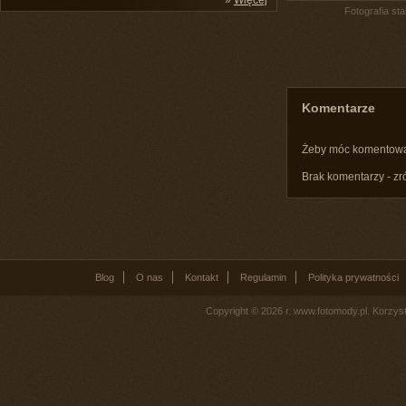
»
Więcej
Fotografia st
Komentarze
Żeby móc komentow
Brak komentarzy - zr
Blog
O nas
Kontakt
Regulamin
Polityka prywatności
Copyright © 2026 r. www.fotomody.pl. Korzy