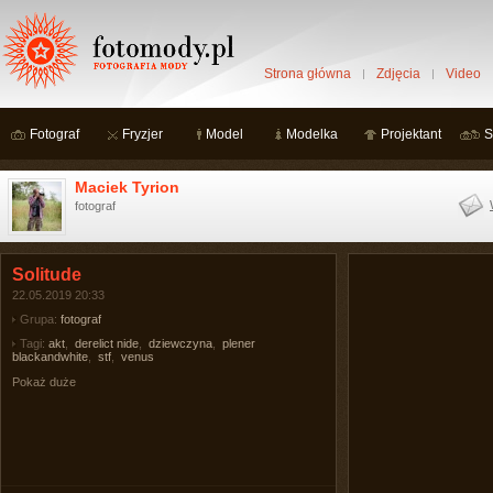
Strona główna
Zdjęcia
Video
Fotograf
Fryzjer
Model
Modelka
Projektant
S
Maciek Tyrion
fotograf
Solitude
22.05.2019 20:33
Grupa:
fotograf
Tagi:
akt
,
derelict nide
,
dziewczyna
,
plener
blackandwhite
,
stf
,
venus
Pokaż duże