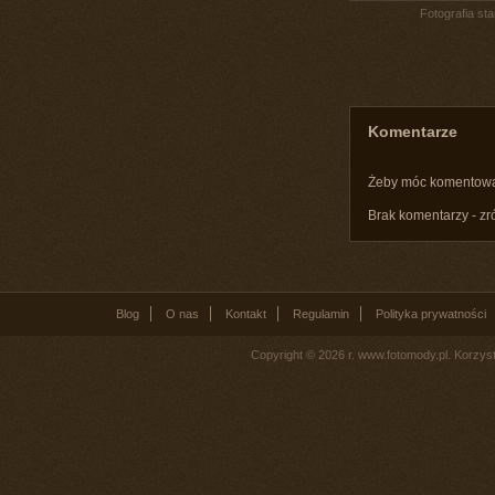
Fotografia st
Komentarze
Żeby móc komentow
Brak komentarzy - zr
Blog
O nas
Kontakt
Regulamin
Polityka prywatności
Copyright © 2026 r. www.fotomody.pl. Korzy