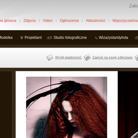
Zalo
na główna
Zdjęcia
Video
Ogłoszenia
Aktualności
Wypożyczalnia
Modelka
Projektant
Studio fotograficzne
Wizażysta/stylista
Wyślij wiadomość
Zaproś na sesję zdjęciową