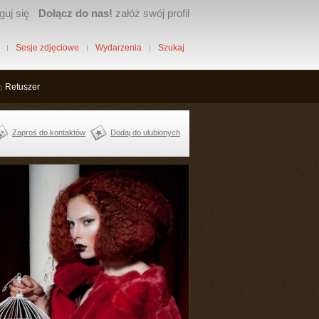
guj się
Dołącz do nas!
załóż swój profil
Sesje zdjęciowe
Wydarzenia
Szukaj
Retuszer
Zaproś do kontaktów
Dodaj do ulubionych