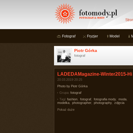
Stro
Fotograf
Fryzjer
Model
Piotr Górka
fotograf
LADEDAMagazine-Winter2015-Hi
20.03.2019 20:25
Photo by Piotr Górka
Grupa:
fotograf
Tagi:
fashion
,
fotograf
,
fotografia mody
,
moda
,
modelka
,
photographer
,
photography
,
zdjęcia
Pokaż duże