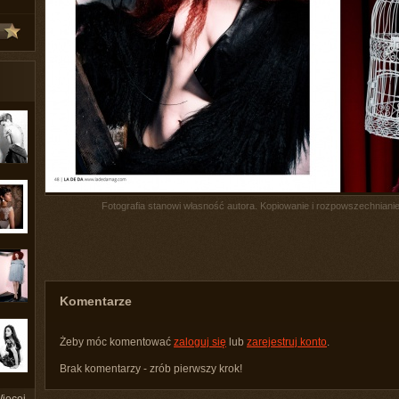
Fotografia stanowi własność autora. Kopiowanie i rozpowszechnianie 
Komentarze
Żeby móc komentować
zaloguj się
lub
zarejestruj konto
.
Brak komentarzy - zrób pierwszy krok!