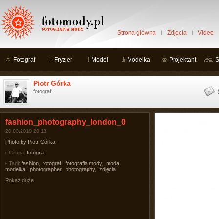
Strona główna
Zdjęcia
Video
Fotograf
Fryzjer
Model
Modelka
Projektant
S
Piotr Górka
fotograf
fashion_photography_london_0
20.03.2019 20:18
Photo by Piotr Górka
Grupa:
fotograf
Tagi:
fashion
,
fotograf
,
fotografia mody
,
moda
,
modelka
,
photographer
,
photography
,
zdjęcia
Pokaż duże