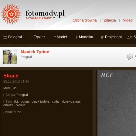
Strona główna
Zdjęcia
Video
Fotograf
Fryzjer
Model
Modelka
Projektant
S
Maciek Tyrion
fotograf
Strach
25.12.2018 21:44
Mod. Lila
Grupa:
fotograf
Tagi:
akt
,
bdsm
,
black&white
,
collar
,
dziewczyna
,
obroża
,
venus
Pokaż duże