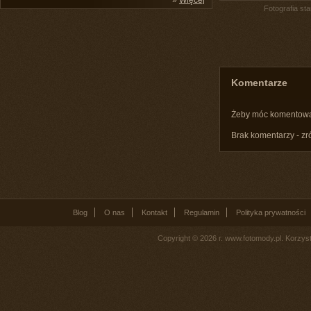
»
Więcej
Fotografia st
Komentarze
Żeby móc komentow
Brak komentarzy - zr
Blog
O nas
Kontakt
Regulamin
Polityka prywatności
Copyright © 2026 r. www.fotomody.pl. Korzy