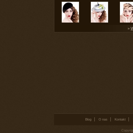
»
W
Blog
O nas
Kontakt
Copyrig