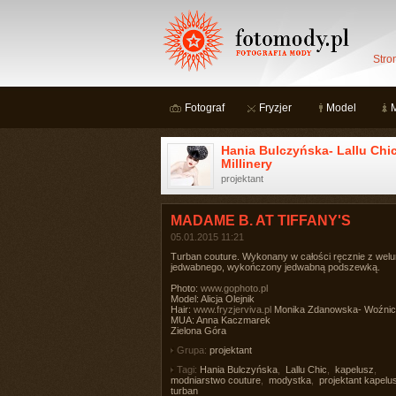
Stro
Fotograf
Fryzjer
Model
Hania Bulczyńska- Lallu Chi
Millinery
projektant
MADAME B. AT TIFFANY'S
05.01.2015 11:21
Turban couture. Wykonany w całości ręcznie z welu
jedwabnego, wykończony jedwabną podszewką.
Photo:
www.gophoto.pl
Model: Alicja Olejnik
Hair:
www.fryzjerviva.pl
Monika Zdanowska- Woźni
MUA: Anna Kaczmarek
Zielona Góra
Grupa:
projektant
Tagi:
Hania Bulczyńska
,
Lallu Chic
,
kapelusz
,
modniarstwo couture
,
modystka
,
projektant kapelu
turban