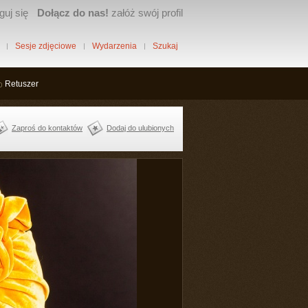
guj się
Dołącz do nas!
załóż swój profil
Sesje zdjęciowe
Wydarzenia
Szukaj
Retuszer
Zaproś do kontaktów
Dodaj do ulubionych