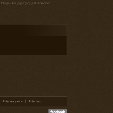
fotografii bez jego zgody jest zabronione.
Polecane strony
Poleć nas