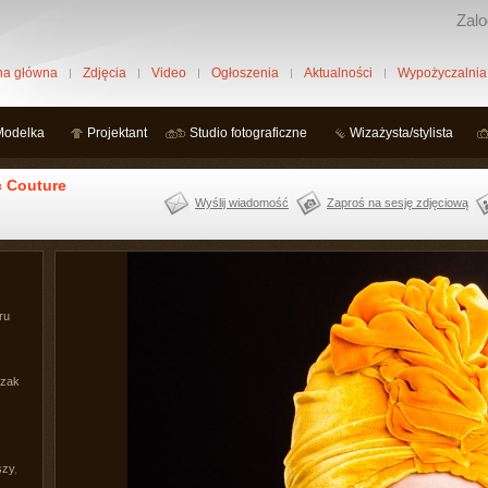
Zalo
na główna
Zdjęcia
Video
Ogłoszenia
Aktualności
Wypożyczalnia
Modelka
Projektant
Studio fotograficzne
Wizażysta/stylista
c Couture
Wyślij wiadomość
Zaproś na sesję zdjęciową
ru
czak
szy
,