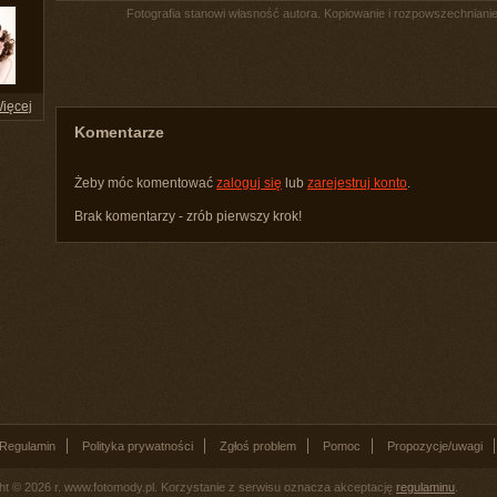
Fotografia stanowi własność autora. Kopiowanie i rozpowszechnianie 
ięcej
Komentarze
Żeby móc komentować
zaloguj się
lub
zarejestruj konto
.
Brak komentarzy - zrób pierwszy krok!
Regulamin
Polityka prywatności
Zgłoś problem
Pomoc
Propozycje/uwagi
ht © 2026 r. www.fotomody.pl. Korzystanie z serwisu oznacza akceptację
regulaminu
.