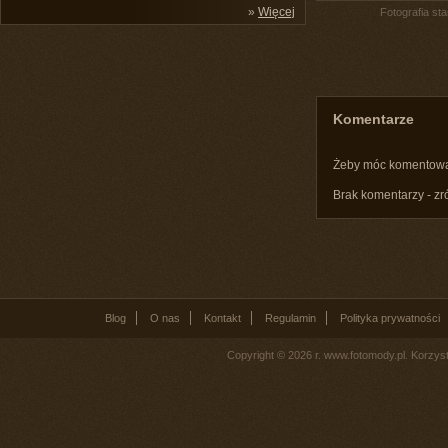
»
Więcej
Fotografia st
Komentarze
Żeby móc komentow
Brak komentarzy - zr
Blog
O nas
Kontakt
Regulamin
Polityka prywatności
Copyright © 2026 r. www.fotomody.pl. Korzy