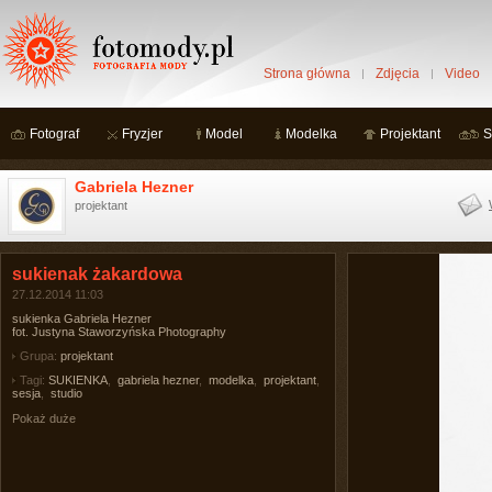
Strona główna
Zdjęcia
Video
Fotograf
Fryzjer
Model
Modelka
Projektant
S
Gabriela Hezner
projektant
sukienak żakardowa
27.12.2014 11:03
sukienka Gabriela Hezner
fot. Justyna Staworzyńska Photography
Grupa:
projektant
Tagi:
SUKIENKA
,
gabriela hezner
,
modelka
,
projektant
,
sesja
,
studio
Pokaż duże