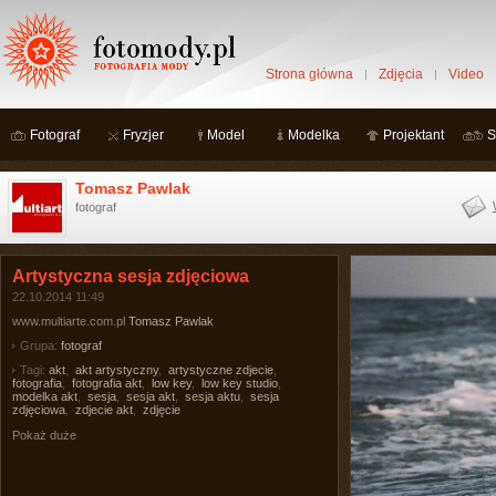
Strona główna
Zdjęcia
Video
Fotograf
Fryzjer
Model
Modelka
Projektant
S
Tomasz Pawlak
fotograf
Artystyczna sesja zdjęciowa
22.10.2014 11:49
www.multiarte.com.pl
Tomasz Pawlak
Grupa:
fotograf
Tagi:
akt
,
akt artystyczny
,
artystyczne zdjecie
,
fotografia
,
fotografia akt
,
low key
,
low key studio
,
modelka akt
,
sesja
,
sesja akt
,
sesja aktu
,
sesja
zdjęciowa
,
zdjecie akt
,
zdjęcie
Pokaż duże