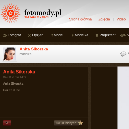
Strona główna
Zdjęcia
Video
Fotograf
Fryzjer
Model
Modelka
Projektant
S
Anita Sikorska
modelka
Anita Sikorska
04.08.2014 14:38
Anita Sikorska
Pokaż duże
Do Ulubionych