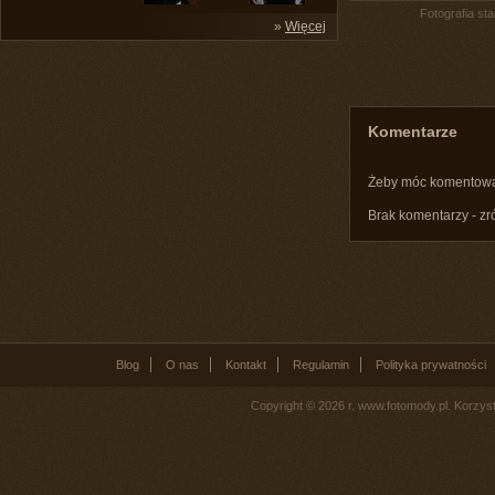
Fotografia st
»
Więcej
Komentarze
Żeby móc komentow
Brak komentarzy - zr
Blog
O nas
Kontakt
Regulamin
Polityka prywatności
Copyright © 2026 r. www.fotomody.pl. Korzy