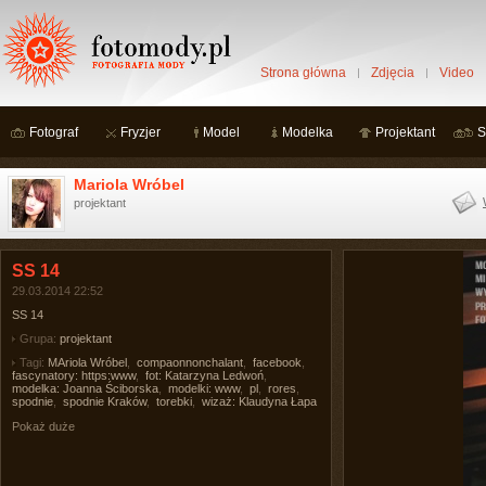
Strona główna
Zdjęcia
Video
Fotograf
Fryzjer
Model
Modelka
Projektant
S
Mariola Wróbel
projektant
SS 14
29.03.2014 22:52
SS 14
Grupa:
projektant
Tagi:
MAriola Wróbel
,
compaonnonchalant
,
facebook
,
fascynatory: https:www
,
fot: Katarzyna Ledwoń
,
modelka: Joanna Ściborska
,
modelki: www
,
pl
,
rores
,
spodnie
,
spodnie Kraków
,
torebki
,
wizaż: Klaudyna Łapa
Pokaż duże