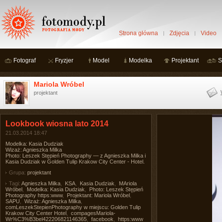
Strona główna
Zdjęcia
Video
Fotograf
Fryzjer
Model
Modelka
Projektant
S
Mariola Wróbel
projektant
Lookbook wiosna lato 2014
21.03.2014 18:47
Modelka: Kasia Dudziak
Wizaż: Agnieszka Milka
Photo: Leszek Stępień Photography — z Agnieszka Milka i
Kasia Dudziak w Golden Tulip Krakow City Center - Hotel.
Grupa:
projektant
Tagi:
Agnieszka Milka
,
KSA
,
Kasia Dudziak
,
MAriola
Wróbel
,
Modelka: Kasia Dudziak
,
Photo: Leszek Stępień
Photography https:www
,
Projektant: Mariola Wróbel
,
SAPU
,
Wizaż: Agnieszka Milka
,
comLeszekStepienPhotography w miejscu: Golden Tulip
Krakow City Center Hotel
,
compagesMariola-
Wr%C3%B3bel422206821146365
,
facebook
,
https:www