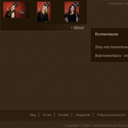
Fotografia st
»
Więcej
Komentarze
Żeby móc komentow
Brak komentarzy - zr
Blog
O nas
Kontakt
Regulamin
Polityka prywatności
Copyright © 2026 r. www.fotomody.pl. Korzy