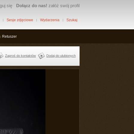
guj się
Dołącz do nas!
załóż swój profil
Sesje zdjęciowe
Wydarzenia
Szukaj
Retuszer
Zaproś do kontaktów
Dodaj do ulubionych