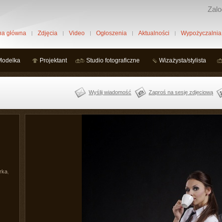
Zalo
na główna
Zdjęcia
Video
Ogłoszenia
Aktualności
Wypożyczalnia
Modelka
Projektant
Studio fotograficzne
Wizażysta/stylista
Wyślij wiadomość
Zaproś na sesję zdjęciową
rka
,