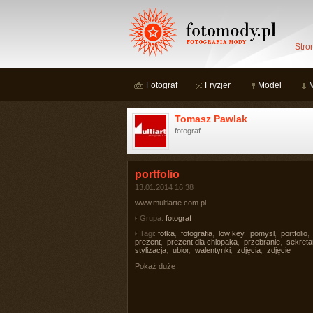
Stro
Fotograf
Fryzjer
Model
Tomasz Pawlak
fotograf
portfolio
13.01.2014 16:38
www.multiarte.com.pl
Grupa:
fotograf
Tagi:
fotka
,
fotografia
,
low key
,
pomysl
,
portfolio
,
prezent
,
prezent dla chlopaka
,
przebranie
,
sekreta
stylizacja
,
ubior
,
walentynki
,
zdjęcia
,
zdjęcie
Pokaż duże